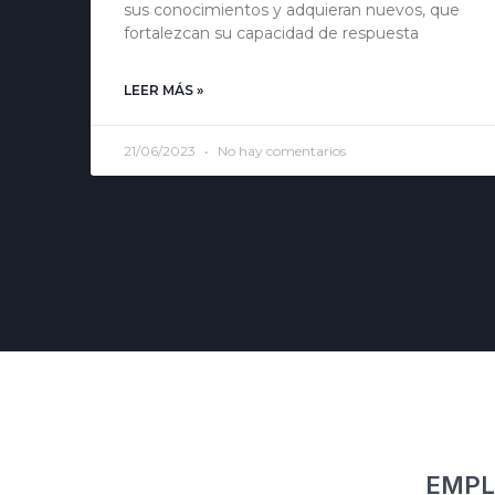
sus conocimientos y adquieran nuevos, que
fortalezcan su capacidad de respuesta
LEER MÁS »
21/06/2023
No hay comentarios
EMPL